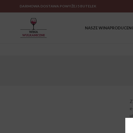
DARMOWA DOSTAWA POWYŻEJ 5 BUTELEK
NASZE WINA
PRODUCENC
Z
e
u