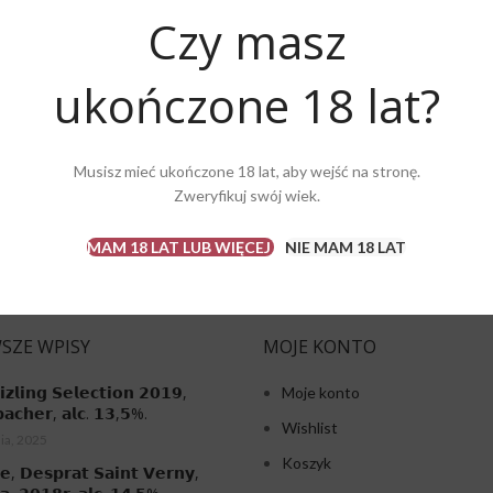
azwa użytkownika lub adres e-mail
Czy masz
ukończone 18 lat?
ZRESETUJ HASŁO
Musisz mieć ukończone 18 lat, aby wejść na stronę.
Zweryfikuj swój wiek.
MAM 18 LAT LUB WIĘCEJ
NIE MAM 18 LAT
SZE WPISY
MOJE KONTO
𝗶𝘇𝗹𝗶𝗻𝗴 𝗦𝗲𝗹𝗲𝗰𝘁𝗶𝗼𝗻 𝟮𝟬𝟭𝟵,
Moje konto
𝗮𝗰𝗵𝗲𝗿, 𝗮𝗹𝗰. 𝟭𝟯,𝟱%.
Wishlist
ia, 2025
Koszyk
𝗲, 𝗗𝗲𝘀𝗽𝗿𝗮𝘁 𝗦𝗮𝗶𝗻𝘁 𝗩𝗲𝗿𝗻𝘆,