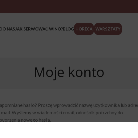
I
O NAS
JAK SERWOWAĆ WINO?
BLOG
HORECA
WARSZTATY
Moje konto
apomniane hasło? Proszę wprowadzić nazwę użytkownika lub adre
-mail. Wyślemy w wiadomości email, odnośnik potrzebny do
tworzenia nowego hasła.