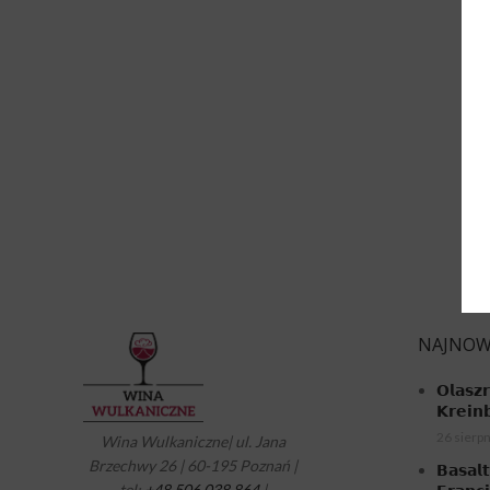
N
NAJNOW
𝗢𝗹𝗮𝘀𝘇
𝗞𝗿𝗲𝗶𝗻
26 sierpn
Wina Wulkaniczne| ul. Jana
Brzechwy 26 | 60-195 Poznań |
𝗕𝗮𝘀𝗮𝗹
tel:
+48 506 038 864
|