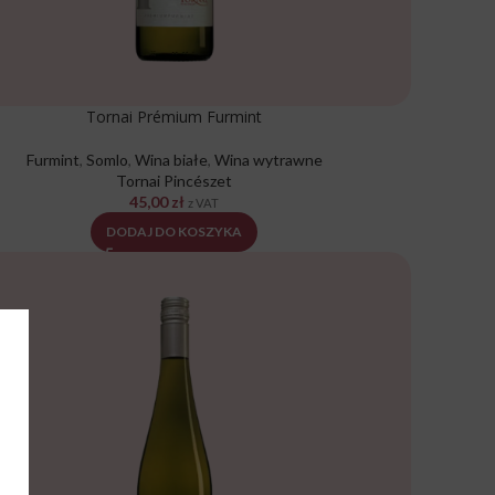
Tornai Prémium Furmint
Furmint
,
Somlo
,
Wina białe
,
Wina wytrawne
Tornai Pincészet
45,00
zł
z VAT
DODAJ DO KOSZYKA