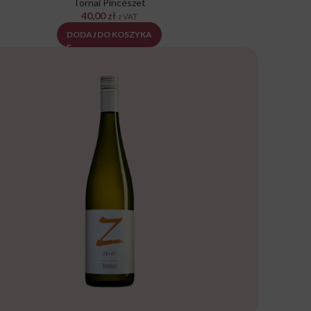
Tornai Pincészet
40,00
zł
z VAT
DODAJ DO KOSZYKA