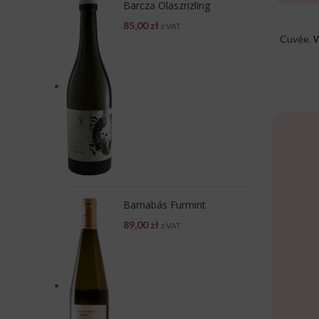
Barcza Olaszrizling
85,00
zł
z VAT
Cuvée
,
W
Barnabás Furmint
89,00
zł
z VAT