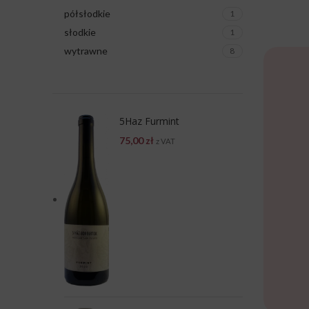
półsłodkie
1
słodkie
1
wytrawne
8
5Haz Furmint
75,00
zł
z VAT