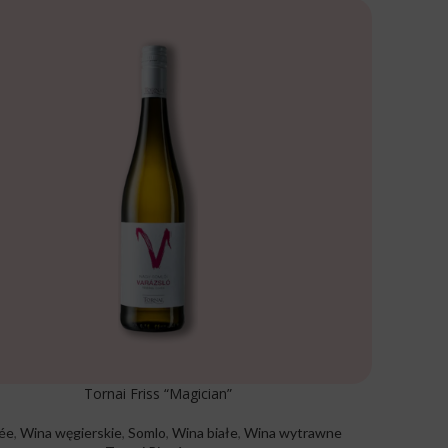
Tornai Friss “Magician”
ée
,
Wina węgierskie
,
Somlo
,
Wina białe
,
Wina wytrawne