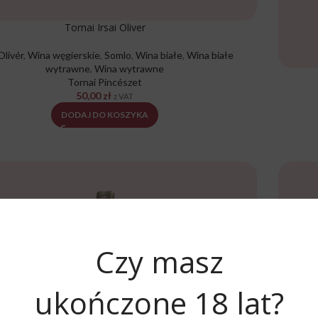
Tornai Irsai Oliver
Olivér
,
Wina węgierskie
,
Somlo
,
Wina białe
,
Wina białe
wytrawne
,
Wina wytrawne
Tornai Pincészet
50,00
zł
z VAT
DODAJ DO KOSZYKA
Czy masz
ukończone 18 lat?