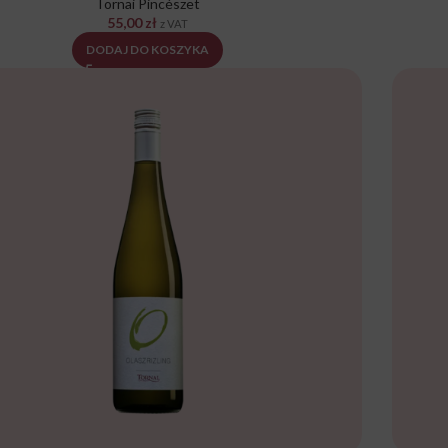
Tornai Pincészet
55,00
zł
z VAT
DODAJ DO KOSZYKA