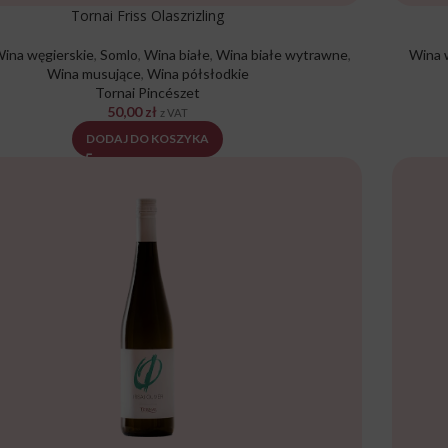
Tornai Friss Olaszrizling
ina węgierskie
,
Somlo
,
Wina białe
,
Wina białe wytrawne
,
Wina 
Wina musujące
,
Wina półsłodkie
Tornai Pincészet
50,00
zł
z VAT
DODAJ DO KOSZYKA