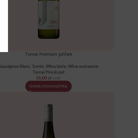
Tornai Premium Juhfark
Sauvignon Blanc
,
Somlo
,
Wina białe
,
Wina wytrawne
Tornai Pincészet
55,00
zł
z VAT
DODAJ DO KOSZYKA