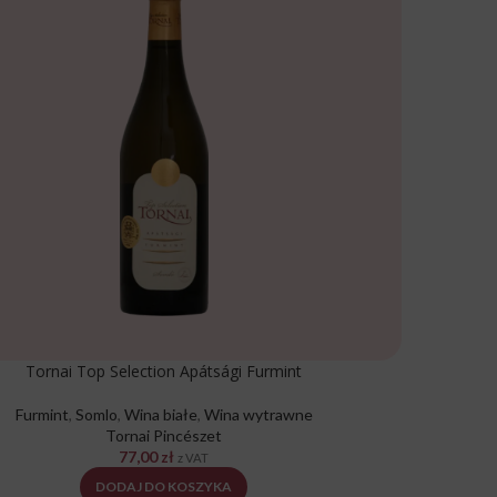
Tornai Top Selection Apátsági Furmint
Furmint
,
Somlo
,
Wina białe
,
Wina wytrawne
Tornai Pincészet
77,00
zł
z VAT
DODAJ DO KOSZYKA