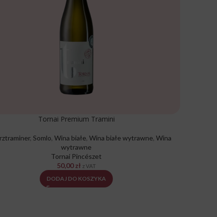
Tornai Premium Tramini
ztraminer
,
Somlo
,
Wina białe
,
Wina białe wytrawne
,
Wina
wytrawne
Tornai Pincészet
50,00
zł
z VAT
DODAJ DO KOSZYKA