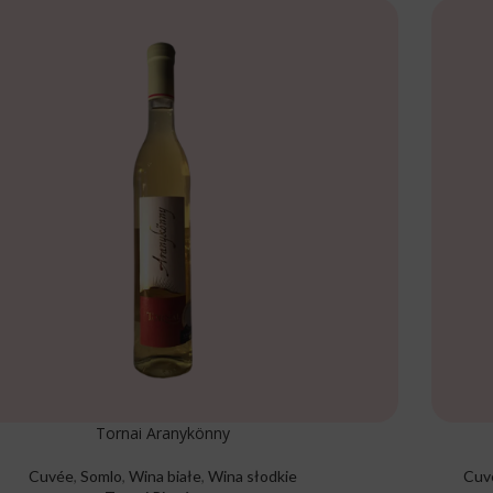
Tornai Aranykönny
Cuvée
,
Somlo
,
Wina białe
,
Wina słodkie
Cuv