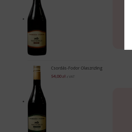
Csordás-Fodor Olaszrizling
54,00
zł
z VAT