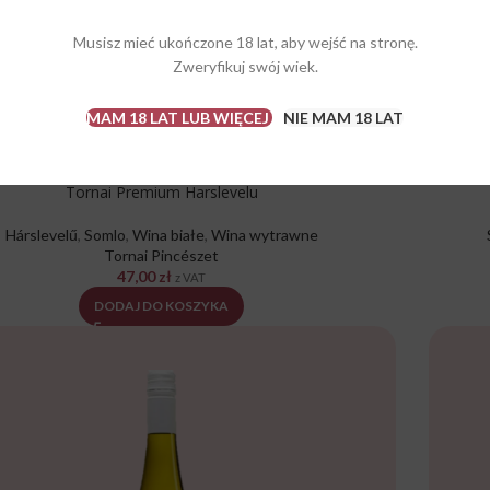
Musisz mieć ukończone 18 lat, aby wejść na stronę.
Zweryfikuj swój wiek.
MAM 18 LAT LUB WIĘCEJ
NIE MAM 18 LAT
Tornai Premium Harslevelu
Hárslevelű
,
Somlo
,
Wina białe
,
Wina wytrawne
Tornai Pincészet
47,00
zł
z VAT
DODAJ DO KOSZYKA