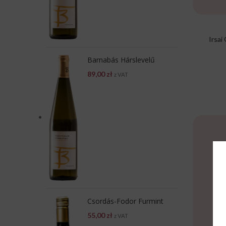
Irsai 
Barnabás Hárslevelű
89,00
zł
z VAT
Csordás-Fodor Furmint
55,00
zł
z VAT