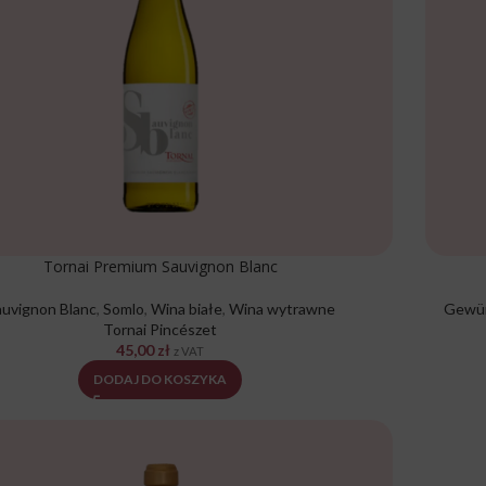
Tornai Premium Sauvignon Blanc
auvignon Blanc
,
Somlo
,
Wina białe
,
Wina wytrawne
Gewür
Tornai Pincészet
45,00
zł
z VAT
DODAJ DO KOSZYKA