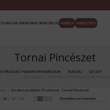
I
O NAS
JAK SERWOWAĆ WINO?
BLOG
HORECA
WARSZTATY
Tornai Pincészet
IE PRODUKTY
BARWA WINA
REGION
RODZAJ
SZCZEP
s
100 Products
100 Products
100 Products
100 Products
ówna
Atrybut produktu: Producent
Tornai Pincészet
12
18
24