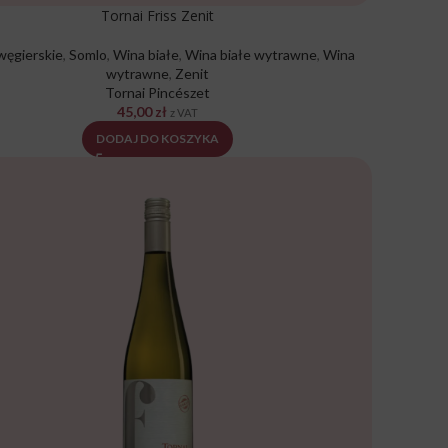
Tornai Friss Zenit
węgierskie
,
Somlo
,
Wina białe
,
Wina białe wytrawne
,
Wina
wytrawne
,
Zenit
Tornai Pincészet
45,00
zł
z VAT
DODAJ DO KOSZYKA