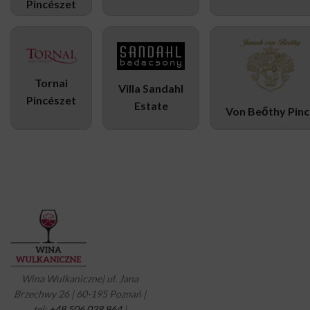
Pincészet
Tornai
Villa Sandahl
Pincészet
Estate
Von Beőthy Pinc
Wina Wulkaniczne| ul. Jana
Brzechwy 26 | 60-195 Poznań |
tel:
+48 506 038 864
|