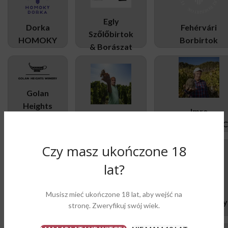
Egly
Dorka
Fehérvári
Szőlőbirtok
HOMOKY
Borbirtok
& Borászat
Golan
Heights
Imre
Hollóvár
Winery
GYORGYKOVAC
Czy masz ukończone 18
lat?
Kolonics
Pincészet
Musisz mieć ukończone 18 lat, aby wejść na
Kreinbacher
Lenkey Winery
stronę. Zweryfikuj swój wiek.