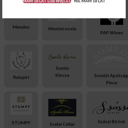
MAM 18 LAT LUB WIĘCEJ
NIE MAM 18 LAT
Mendes
Monterosola
PAP Wines
Somlo
Kincse
Somlói Apátság
Ruispiri
Pince
Szászi Birtok
STUMPF
Szalai Cellar