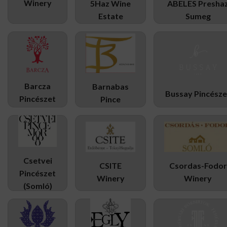
Winery
5Haz Wine
ABELES Presha
Estate
Sumeg
Barcza
Barnabas
Bussay Pincésze
Pincészet
Pince
Csetvei
Csordas-Fodor
CSITE
Pincészet
Winery
Winery
(Somló)