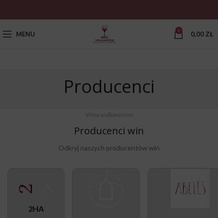
0
MENU
0,00
ZŁ
Producenci
Wina wulkaniczne
Producenci win
Odkryj naszych producentów win
2HA