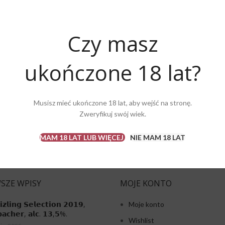
Czy masz
i twojej wizyty na naszej
ukończone 18 lat?
nta i dla innych celów o
Musisz mieć ukończone 18 lat, aby wejść na stronę.
Zweryfikuj swój wiek.
MAM 18 LAT LUB WIĘCEJ
NIE MAM 18 LAT
SZE WPISY
MOJE KONTO
𝗶𝘇𝗹𝗶𝗻𝗴 𝗦𝗲𝗹𝗲𝗰𝘁𝗶𝗼𝗻 𝟮𝟬𝟭𝟵,
Moje konto
𝗮𝗰𝗵𝗲𝗿, 𝗮𝗹𝗰. 𝟭𝟯,𝟱%.
Wishlist