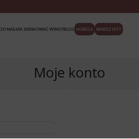
I
O NAS
JAK SERWOWAĆ WINO?
BLOG
HORECA
WARSZTATY
Moje konto