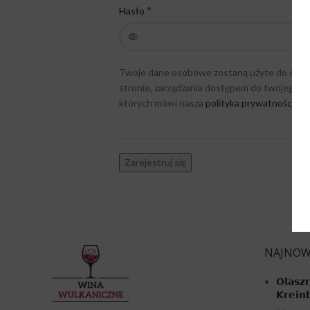
*
Hasło
Twoje dane osobowe zostaną użyte do obsług
stronie, zarządzania dostępem do twojego ko
których mówi nasza
polityka prywatności
.
Zarejestruj się
NAJNOW
𝗢𝗹𝗮𝘀𝘇
𝗞𝗿𝗲𝗶𝗻