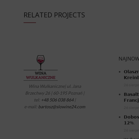
RELATED PROJECTS
RHONCUS QUISQUE SOLLICITUDIN
DECOR
NAJNOW
𝗢𝗹𝗮𝘀𝘇
𝗞𝗿𝗲𝗶𝗻
26 sierpn
Wina Wulkaniczne| ul. Jana
Brzechwy 26 | 60-195 Poznań |
𝗕𝗮𝘀𝗮𝗹
tel:
+48 506 038 864
|
𝗙𝗿𝗮𝗻𝗰
e-mail:
bartosz@slowine24.com
26 sierpn
𝗗𝗼𝗯𝗼𝘀
𝟭𝟮%.
26 sierpn