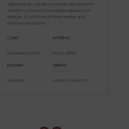
adipiscing elit, sed diam nonummy nibh euismod
tincidunt ut laoreet dolore magna aliquam erat
volutpat. Ut wisi enim ad minim veniam, quis
nostrud exerci tation.
CLIENT
MATERIALS
MINDSPARKLE SHOP
WOOD, PAPER
DESIGNER
WEBSITE
JOHN DOE
XTEMOS.COM/WOOD