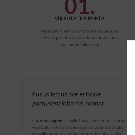
01.
VULPUTATE A PORTA
Vestibulum nam lobortis scelerisque eu mi
leo orci placerat a parturient congue non
commodo felis in dui
Purus lectus scelerisque
parturient
lobortis namar
Purus
vel sapien
a mollis fusce parturient a laoreet
vestibulum purus ullamcorper tellus ante at duira
convallis ac vel a vestibulum sem ridiculus sapien.