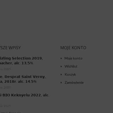
SZE WPISY
MOJE KONTO
𝗶𝘇𝗹𝗶𝗻𝗴 𝗦𝗲𝗹𝗲𝗰𝘁𝗶𝗼𝗻 𝟮𝟬𝟭𝟵,
Moje konto
𝗮𝗰𝗵𝗲𝗿, 𝗮𝗹𝗰. 𝟭𝟯,𝟱%.
Wishlist
ia, 2025
Koszyk
𝗲, 𝗗𝗲𝘀𝗽𝗿𝗮𝘁 𝗦𝗮𝗶𝗻𝘁 𝗩𝗲𝗿𝗻𝘆,
𝗮, 𝟮𝟬𝟭𝟴𝗿. 𝗮𝗹𝗰. 𝟭𝟰.𝟱%
Zamówienie
ia, 2025
𝗶 𝗕𝗜𝗢 𝗞𝗲𝗸𝗻𝘆𝗲𝗹𝘂 𝟮𝟬𝟮𝟮, 𝗮𝗹𝗰.
ia, 2025