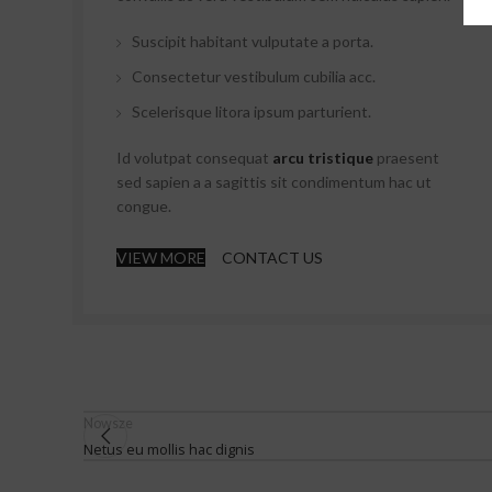
Suscipit habitant vulputate a porta.
Consectetur vestibulum cubilia acc.
Scelerisque litora ipsum parturient.
Id volutpat consequat
arcu tristique
praesent
sed sapien a a sagittis sit condimentum hac ut
congue.
VIEW MORE
CONTACT US
Nowsze
Netus eu mollis hac dignis