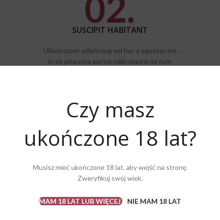
02.
SUSCIPIT HABITANT
Ullamcorper adipiscing vel hac a egestas leo
in sit pharetra auctor nibh mauris mi cum
curae nec nasceturam
Czy masz
ukończone 18 lat?
Musisz mieć ukończone 18 lat, aby wejść na stronę.
Zweryfikuj swój wiek.
MAM 18 LAT LUB WIĘCEJ
NIE MAM 18 LAT