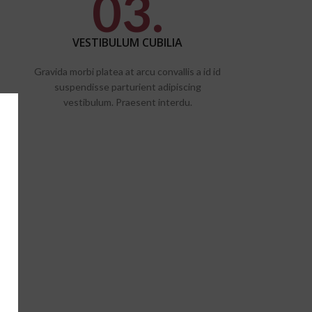
03.
VESTIBULUM CUBILIA
Gravida morbi platea at arcu convallis a id id
suspendisse parturient adipiscing
vestibulum. Praesent interdu.