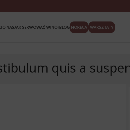
I
O NAS
JAK SERWOWAĆ WINO?
BLOG
HORECA
WARSZTATY
stibulum quis a suspe