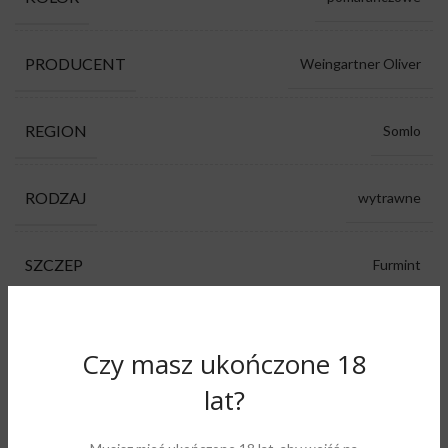
PRODUCENT
Weingartner Oliver
REGION
Somlo
RODZAJ
wytrawne
SZCZEP
Furmint
dym, jabłko, mineralność, owoce cytrusowe,
AROMAT
siano
Czy masz ukończone 18
lat?
1 w magazynie
DODAJ DO KOSZYKA