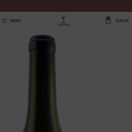
0
MENU
0,00
ZŁ