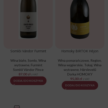
Somlói Vándor Furmint
Homoky BIRTOK Héjon
Wina białe
,
Somlo
,
Wina
Wina pomarańczowe
,
Region
,
wytrawne
,
Furmint
Wina węgierskie
,
Tokaj
,
Wina
Somlói Vándor Pince
wytrawne
,
Hárslevelű
87,00
zł
Dorka HOMOKY
z VAT
95,00
zł
z VAT
DODAJ DO KOSZYKA
DODAJ DO KOSZYKA