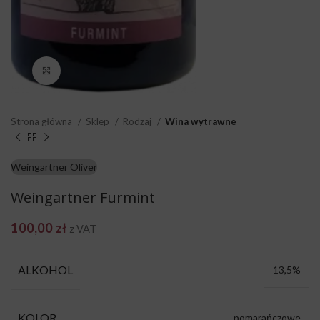
Click to enlarge
Strona główna
Sklep
Rodzaj
Wina wytrawne
Weingartner Oliver
Weingartner Furmint
100,00
zł
z VAT
ALKOHOL
13,5%
KOLOR
pomarańczowe