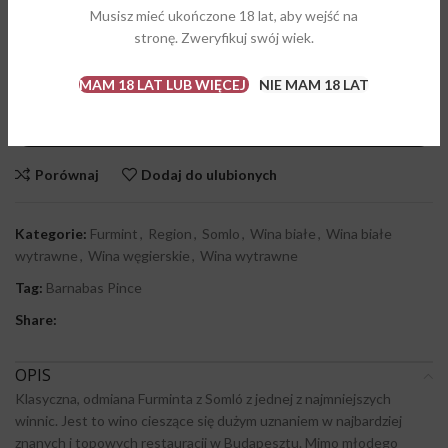
Musisz mieć ukończone 18 lat, aby wejść na
8 w magazynie
stronę. Zweryfikuj swój wiek.
MAM 18 LAT LUB WIĘCEJ
NIE MAM 18 LAT
DODAJ DO KOSZYKA
KUPUJĘ
Porównaj
Dodaj do ulubionych
Kategorie:
Furmint
,
Region
,
Somlo
,
Wina białe
,
Wina białe
wytrawne
,
Wina węgierskie
,
Wina wytrawne
Tag:
Barnabas Pince
Share:
OPIS
Klasyczna, odmiana Furminta z Somló z jednej z najmniejszych
winnic. Jest to wino cieszące się dużym uznaniem w najbardziej
znanych i topowych restauracji w Budapesztu. Mimo młodego