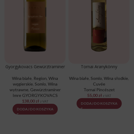
Gyorgykovacs Gewürztraminer
Tornai Aranykönny
Wina białe
,
Region
,
Wina
Wina białe
,
Somlo
,
Wina słodkie
,
węgierskie
,
Somlo
,
Wina
Cuvée
wytrawne
,
Gewürztraminer
Tornai Pincészet
Imre GYORGYKOVACS
55,00
zł
z VAT
138,00
zł
z VAT
DODAJ DO KOSZYKA
DODAJ DO KOSZYKA