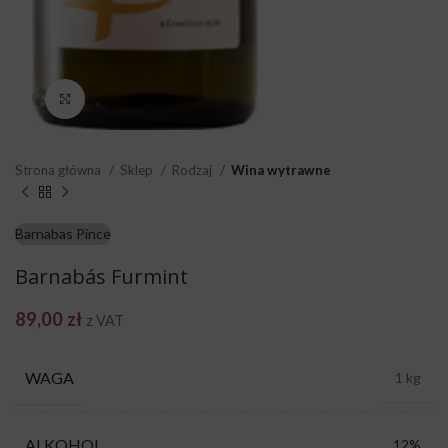
Click to enlarge
Strona główna
Sklep
Rodzaj
Wina wytrawne
Barnabas Pince
Barnabás Furmint
89,00
zł
z VAT
WAGA
1 kg
ALKOHOL
12%