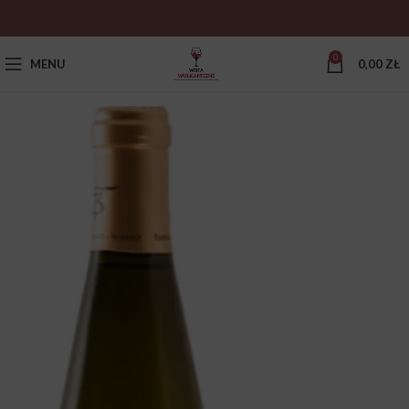
0
MENU
0,00
ZŁ