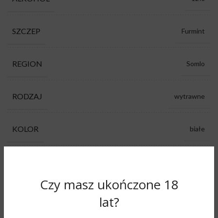
SZCZEP
Furmint
REGION
Somlo
RODZAJ
wytrawne
KOLOR
białe
PRODUCENT
Barnabas Pince
Czy masz ukończone 18
gałka muszkatołowa, gruszka, maślany,
AROMAT
lat?
owoce tropikalne, wanilia