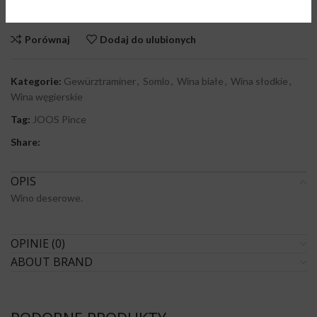
Brak w magazynie
Porównaj
Dodaj do ulubionych
Kategorie:
Gewürztraminer
,
Somlo
,
Wina białe
,
Wina słodkie
,
Wina węgierskie
Tag:
JOOS Pince
Share:
OPIS
Wino deserowe.
OPINIE (0)
ABOUT BRAND