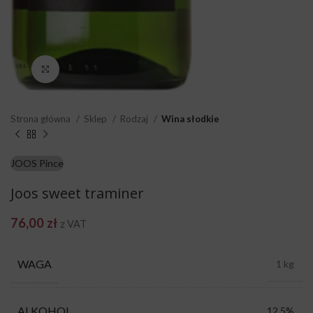
Click to enlarge
Strona główna
Sklep
Rodzaj
Wina słodkie
JOOS Pince
Joos sweet traminer
76,00
zł
z VAT
WAGA
1 kg
ALKOHOL
12,5%