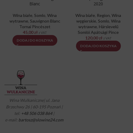
Blanc
2020
Wina białe
,
Somlo
,
Wina
Wina białe
,
Region
,
Wina
wytrawne
,
Sauvignon Blanc
węgierskie
,
Somlo
,
Wina
Tornai Pincészet
wytrawne
,
Hárslevelű
45,00
zł
Somlói Apátsági Pince
z VAT
120,00
zł
z VAT
DODAJ DO KOSZYKA
DODAJ DO KOSZYKA
Wina Wulkaniczne| ul. Jana
Brzechwy 26 | 60-195 Poznań |
tel:
+48 506 038 864
|
e-mail:
bartosz@slowine24.com