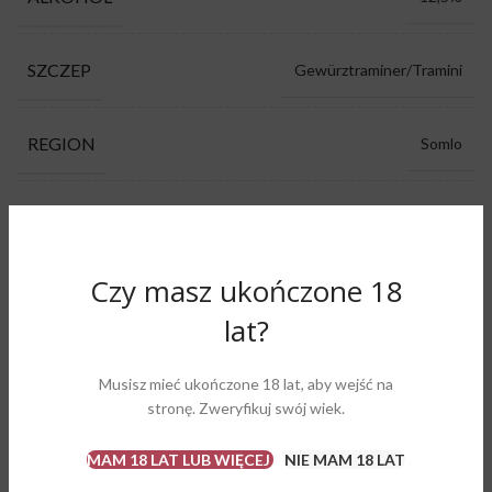
SZCZEP
Gewürztraminer/Tramini
REGION
Somlo
RODZAJ
słodkie
Czy masz ukończone 18
KOLOR
białe
lat?
PRODUCENT
JOOS Pince
Musisz mieć ukończone 18 lat, aby wejść na
stronę. Zweryfikuj swój wiek.
karmel, mineralność, owoce cytrusowe,
AROMAT
owoce tropikalne
MAM 18 LAT LUB WIĘCEJ
NIE MAM 18 LAT