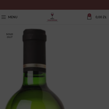
0
MENU
0,00
ZŁ
SOLD
OUT