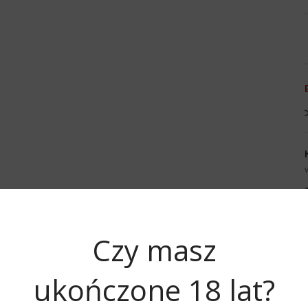
Czy masz
OPIS
OPINIE (0)
ABOUT BRAND
ukończone 18 lat?