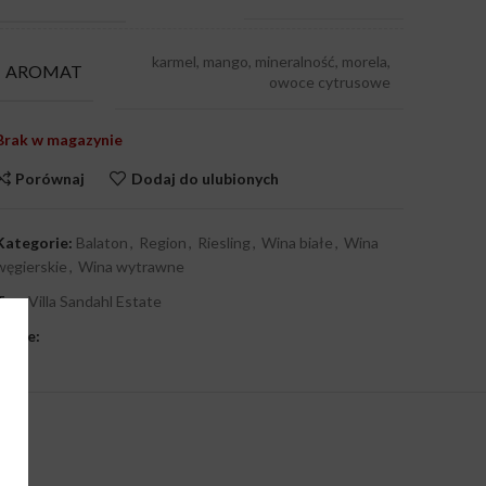
karmel, mango, mineralność, morela,
AROMAT
owoce cytrusowe
Brak w magazynie
Porównaj
Dodaj do ulubionych
Kategorie:
Balaton
,
Region
,
Riesling
,
Wina białe
,
Wina
węgierskie
,
Wina wytrawne
Tag:
Villa Sandahl Estate
Share: