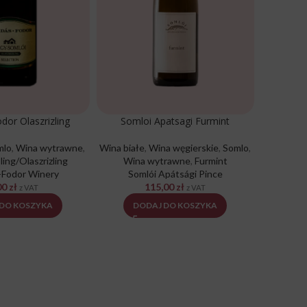
dor Olaszrizling
Somloi Apatsagi Furmint
mlo
,
Wina wytrawne
,
Wina białe
,
Wina węgierskie
,
Somlo
,
Wina bia
ing/Olaszrizling
Wina wytrawne
,
Furmint
Somlo
,
-Fodor Winery
Somlói Apátsági Pince
00
zł
115,00
zł
z VAT
z VAT
 DO KOSZYKA
DODAJ DO KOSZYKA
D