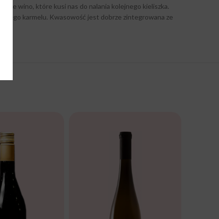
one wino, które kusi nas do nalania kolejnego kieliszka.
olonego karmelu. Kwasowość jest dobrze zintegrowana ze