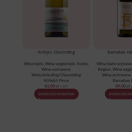
Kofejto Olaszrizling
Barnabás Há
Wina białe
,
Wina węgierskie
,
Somlo
,
Wina białe wytraw
Wina wytrawne
,
Region
,
Wina węgi
Welschriesling/Olaszrizling
Wina wytrawne
Kőfejtő Pince
Barnabas 
82,00
zł
89,00
zł
z VAT
DODAJ DO KOSZYKA
DODAJ DO K