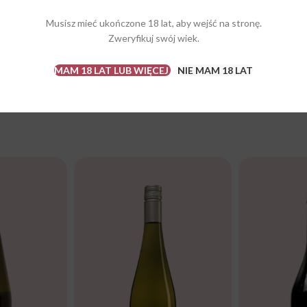
zenikają się minerały, perfumy i niezwykła owocowość. Zaokrąglone, złoż
Musisz mieć ukończone 18 lat, aby wejść na stronę.
śniętą słońcem morelę i mango wraz z owocami pestkowymi, odrobiną s
Zweryfikuj swój wiek.
MAM 18 LAT LUB WIĘCEJ
NIE MAM 18 LAT