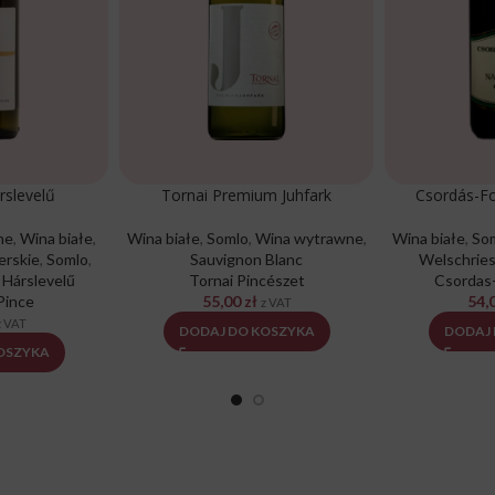
rslevelű
Tornai Premium Juhfark
Csordás-Fo
ne
,
Wina białe
,
Wina białe
,
Somlo
,
Wina wytrawne
,
Wina białe
,
So
erskie
,
Somlo
,
Sauvignon Blanc
Welschriesl
,
Hárslevelű
Tornai Pincészet
Csordas
Pince
55,00
zł
54,
z VAT
z VAT
DODAJ DO KOSZYKA
DODAJ
OSZYKA