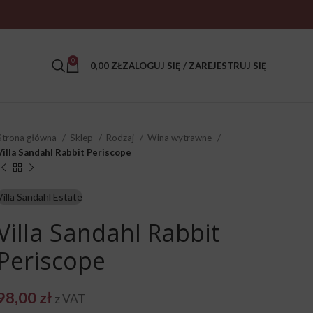
0
0,00
ZŁ
ZALOGUJ SIĘ / ZAREJESTRUJ SIĘ
Strona główna
Sklep
Rodzaj
Wina wytrawne
Villa Sandahl Rabbit Periscope
Villa Sandahl Estate
Villa Sandahl Rabbit
Periscope
98,00
zł
z VAT