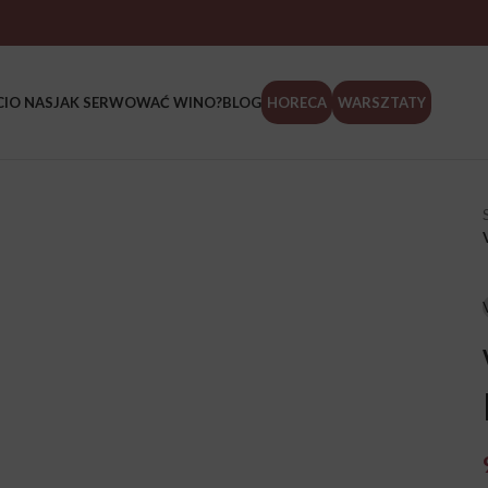
I
O NAS
JAK SERWOWAĆ WINO?
BLOG
HORECA
WARSZTATY