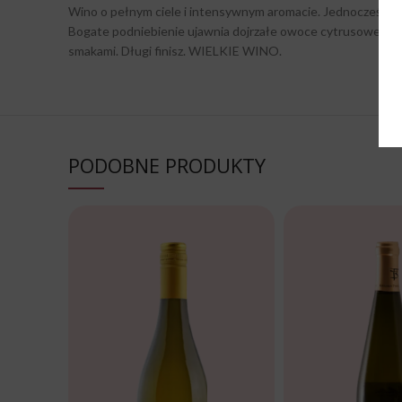
Wino o pełnym ciele i intensywnym aromacie. Jednocześnie pr
Bogate podniebienie ujawnia dojrzałe owoce cytrusowe, mu
smakami. Długi finisz. WIELKIE WINO.
PODOBNE PRODUKTY