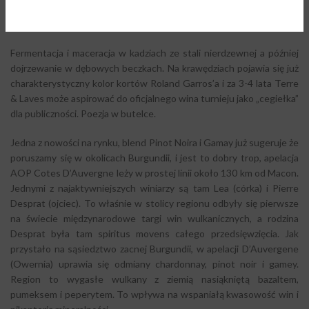
Długi, aksamitny finisz. Wino stworzone do bardzo dobrej książki,
najlepiej któreś z powieści nominowanej do nagrody Nike.
Fermentacja i maceracja w kadziach ze stali nierdzewnej a później
dojrzewanie w dębowych beczkach. Na krawędziach pojawia się już
charakterystyczny kolor kortów Roland Garros’a i za 3-4 lata Terre
& Laves może aspirować do oficjalnego wina turnieju jako „cegiełka”
dla publiczności. Poezja w butelce.
Jedna z nowości na rynku, blend Pinot Noira i Gamay już sugeruje że
poruszamy się w okolicach Burgundii, i jest to dobry trop, apelacja
AOP Cotes D’Auvergne leży w prostej linii około 130 km od Macon.
Jednymi z najaktywniejszych winiarzy są tam Lea (córka) i Pierre
Desprat (ojciec). To właśnie w stolicy regionu odbyły się pierwsze
na świecie międzynarodowe targi win wulkanicznych, a rodzina
Desprat była tam spiritus movens całego przedsięwzięcia. Jak
przystało na sąsiedztwo zacnej Burgundii, w apelacji D’Auvergene
(Owernia) uprawia się odmiany chardonnay, pinot noir i gamey.
Region to wygasłe wulkany z ziemią nasiąkniętą bazaltem,
pumeksem i peperytem. To wpływa na wspaniałą kwasowość win i