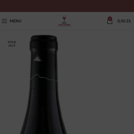
0
MENU
0,00
ZŁ
SOLD
OUT