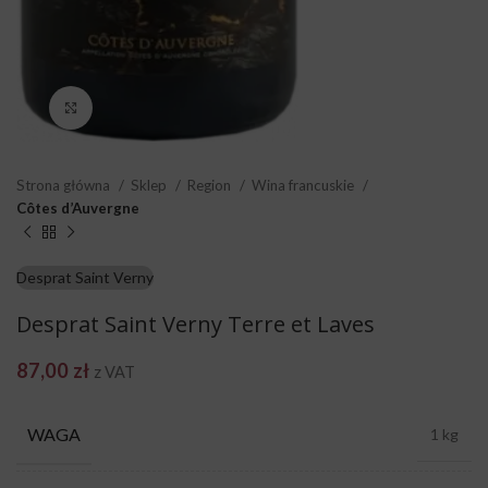
Click to enlarge
Strona główna
Sklep
Region
Wina francuskie
Côtes d’Auvergne
Desprat Saint Verny
Desprat Saint Verny Terre et Laves
87,00
zł
z VAT
WAGA
1 kg