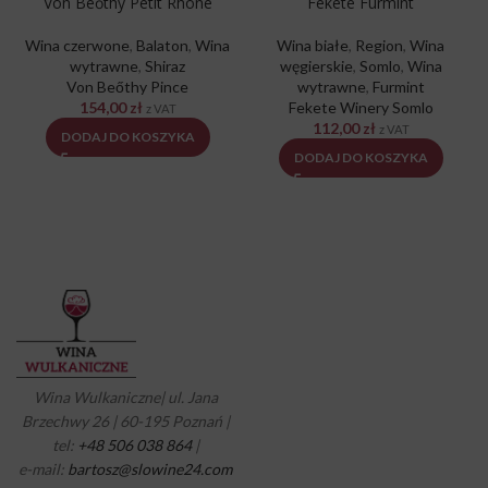
Von Beőthy Petit Rhone
Fekete Furmint
Wina czerwone
,
Balaton
,
Wina
Wina białe
,
Region
,
Wina
wytrawne
,
Shiraz
węgierskie
,
Somlo
,
Wina
Von Beőthy Pince
wytrawne
,
Furmint
154,00
zł
Fekete Winery Somlo
z VAT
112,00
zł
z VAT
DODAJ DO KOSZYKA
DODAJ DO KOSZYKA
Wina Wulkaniczne| ul. Jana
Brzechwy 26 | 60-195 Poznań |
tel:
+48 506 038 864
|
e-mail:
bartosz@slowine24.com