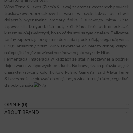
pikanterię mineralności.
Wino Terre & Laves (Ziemia & Lawa) to aromat wędzonych powideł
truskawkowo-porzeczkowych, wiśni w czekoladzie, po chwili
dołączają wyczuwalne aromaty fiołka i surowego mięsa. Usta
typowe dla burgundzkich nut, król Pinot Noir potrafi pokazać
kunszt swojej twórczyni, bo to córka stoi za tym dziełem. Delikatne
taniny zapewniają przyjemne doznania i podkreślają elegancję wina.
Długi, aksamitny finisz. Wino stworzone do bardzo dobrej książki,
najlepiej którejś z powieści nominowanej do nagrody Nike.
Fermentacja i maceracja w kadziach ze stali nierdzewnej, a później
dojrzewanie w dębowych beczkach. Na krawędziach pojawia się już
charakterystyczny kolor kortów Roland Garros’a i za 3-4 lata Terre
& Laves może aspirować do oficjalnego wina turnieju jako „cegiełka”
dla publiczności
OPINIE (0)
ABOUT BRAND