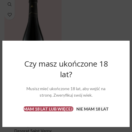
Czy masz ukończone 18
lat?
Musisz mieć ukończone 18 lat, aby wejść na
stronę. Zweryfikuj swój wiek.
Desprat Saint Verny – Basalte
MAM 18 LAT LUB WIĘCEJ
NIE MAM 18 LAT
Côtes d’Auvergne
,
Gamay
,
Wina czerwone
,
Wina
wytrawne
Desprat Saint Verny