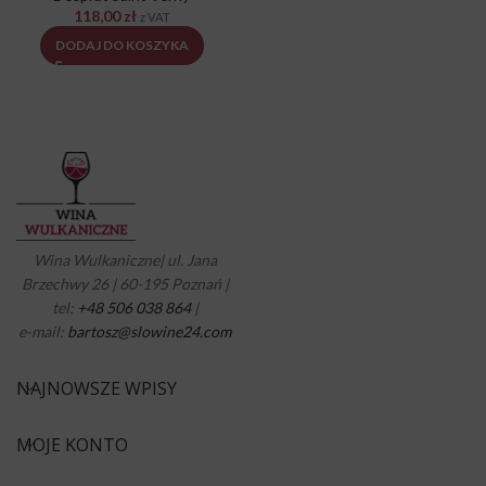
118,00
zł
z VAT
DODAJ DO KOSZYKA
Wina Wulkaniczne| ul. Jana
Brzechwy 26 | 60-195 Poznań |
tel:
+48 506 038 864
|
e-mail:
bartosz@slowine24.com
NAJNOWSZE WPISY
MOJE KONTO