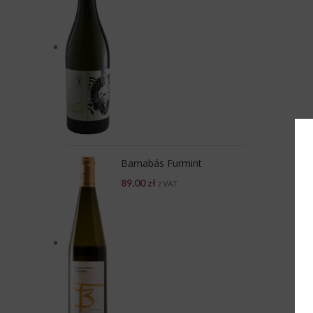
Barnabás Furmint
89,00
zł
z VAT