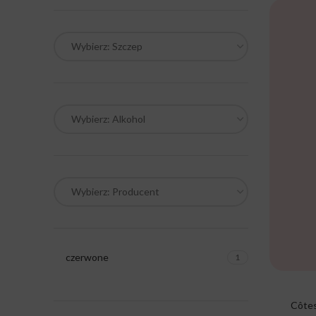
Wybierz: Szczep
Wybierz: Alkohol
Wybierz: Producent
czerwone
1
Côtes