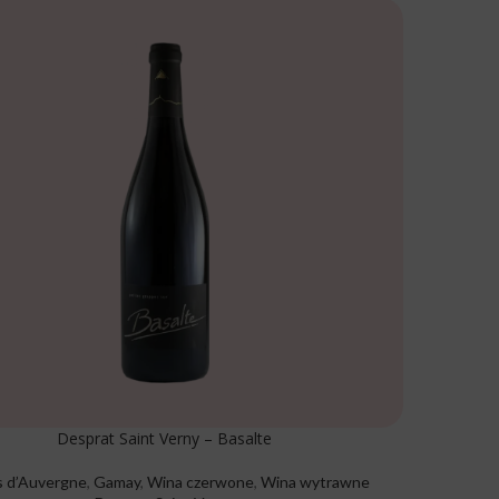
Desprat Saint Verny – Basalte
 d’Auvergne
,
Gamay
,
Wina czerwone
,
Wina wytrawne