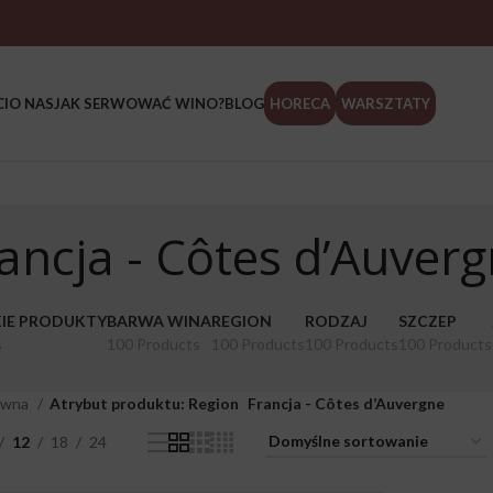
I
O NAS
JAK SERWOWAĆ WINO?
BLOG
HORECA
WARSZTATY
ancja - Côtes d’Auver
IE PRODUKTY
BARWA WINA
REGION
RODZAJ
SZCZEP
s
100 Products
100 Products
100 Products
100 Products
ówna
Atrybut produktu: Region
Francja - Côtes d’Auvergne
12
18
24