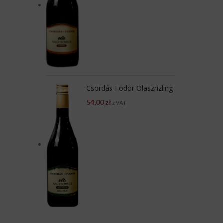
Csordás-Fodor Olaszrizling
54,00
zł
z VAT