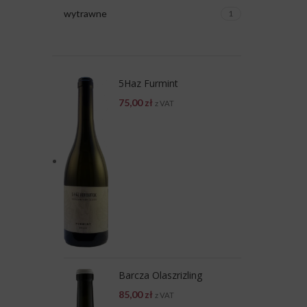
wytrawne
1
5Haz Furmint
75,00
zł
z VAT
Barcza Olaszrizling
85,00
zł
z VAT