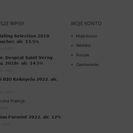
SZE WPISY
MOJE KONTO
𝗶𝘇𝗹𝗶𝗻𝗴 𝗦𝗲𝗹𝗲𝗰𝘁𝗶𝗼𝗻 𝟮𝟬𝟭𝟵,
Moje konto
𝗮𝗰𝗵𝗲𝗿, 𝗮𝗹𝗰. 𝟭𝟯,𝟱%.
Wishlist
ia, 2025
Koszyk
𝗲, 𝗗𝗲𝘀𝗽𝗿𝗮𝘁 𝗦𝗮𝗶𝗻𝘁 𝗩𝗲𝗿𝗻𝘆,
𝗮, 𝟮𝟬𝟭𝟴𝗿. 𝗮𝗹𝗰. 𝟭𝟰.𝟱%
Zamówienie
ia, 2025
𝗶 𝗕𝗜𝗢 𝗞𝗲𝗸𝗻𝘆𝗲𝗹𝘂 𝟮𝟬𝟮𝟮, 𝗮𝗹𝗰.
ia, 2025
czna Francja
 2025
𝗯𝗮𝘀 𝗙𝘂𝗿𝗺𝗶𝗻𝘁 𝟮𝟬𝟮𝟮, 𝗮𝗹𝗰. 𝟭𝟮%.
o, 2025