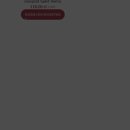
Desprat Saint Verny
118,00
zł
z VAT
DODAJ DO KOSZYKA