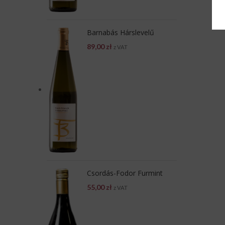
Barnabás Hárslevelű
89,00
zł
z VAT
Csordás-Fodor Furmint
55,00
zł
z VAT