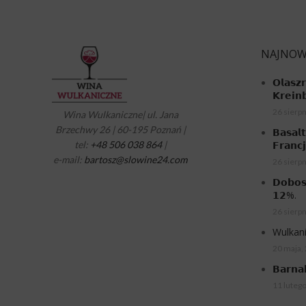
NAJNOW
𝗢𝗹𝗮𝘀𝘇
𝗞𝗿𝗲𝗶𝗻
26 sierpn
Wina Wulkaniczne| ul. Jana
Brzechwy 26 | 60-195 Poznań |
𝗕𝗮𝘀𝗮𝗹
tel:
+48 506 038 864
|
𝗙𝗿𝗮𝗻𝗰
e-mail:
bartosz@slowine24.com
26 sierpn
𝗗𝗼𝗯𝗼𝘀
𝟭𝟮%.
26 sierpn
Wulkani
20 maja,
𝗕𝗮𝗿𝗻𝗮
11 luteg