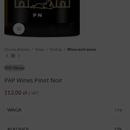
Click to enlarge
Strona główna
Sklep
Rodzaj
Wina wytrawne
PAP Wines
PAP Wines Pinot Noir
112,00
zł
z VAT
WAGA
1 kg
ALKOHOL
13%