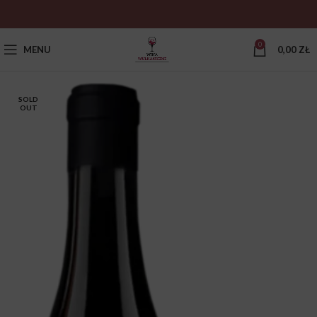
0
MENU
0,00
ZŁ
SOLD
OUT