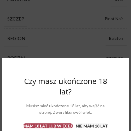
SZCZEP
Pinot Noir
REGION
Balaton
RODZAJ
wytrawne
KOLOR
czerwone
Czy masz ukończone 18
lat?
PRODUCENT
PAP Wines
Musisz mieć ukończone 18 lat, aby wejść na
stronę. Zweryfikuj swój wiek.
czerwona porzeczka, marcepan, ściółka leśna,
AROMAT
tytoń, wiśnia
MAM 18 LAT LUB WIĘCEJ
NIE MAM 18 LAT