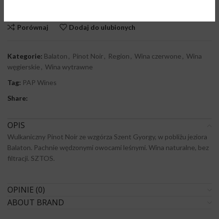
Brak w magazynie
Porównaj
Dodaj do ulubionych
Kategorie:
Balaton
,
Pinot Noir
,
Region
,
Wina czerwone
,
Wina
węgierskie
,
Wina wytrawne
Tag:
PAP Wines
Share:
OPIS
Wulkaniczny Pinot Noir ze wzgórza Szent Gyorgy, w pobliżu jeziora
Balaton. Pachnie wędzonymi owocami leśnymi. Wina naturalne, bez
filtracji. SZTOS.
OPINIE (0)
ABOUT BRAND