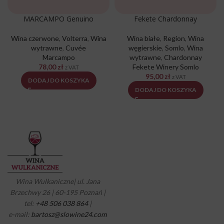
MARCAMPO Genuino
Fekete Chardonnay
Wina czerwone
,
Volterra
,
Wina
Wina białe
,
Region
,
Wina
wytrawne
,
Cuvée
węgierskie
,
Somlo
,
Wina
Marcampo
wytrawne
,
Chardonnay
78,00
zł
Fekete Winery Somlo
z VAT
95,00
zł
z VAT
DODAJ DO KOSZYKA
DODAJ DO KOSZYKA
Wina Wulkaniczne| ul. Jana
Brzechwy 26 | 60-195 Poznań |
tel:
+48 506 038 864
|
e-mail:
bartosz@slowine24.com