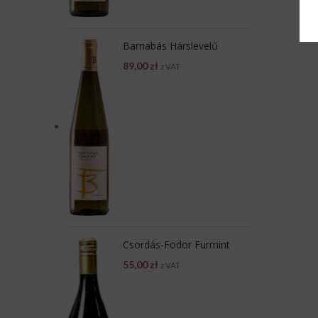
Barnabás Hárslevelű
89,00
zł
z VAT
Csordás-Fodor Furmint
55,00
zł
z VAT