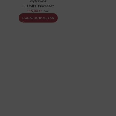
wytrawne
STUMPF Pincészet
115,00
zł
z VAT
DODAJ DO KOSZYKA