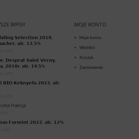
SZE WPISY
MOJE KONTO
𝗶𝘇𝗹𝗶𝗻𝗴 𝗦𝗲𝗹𝗲𝗰𝘁𝗶𝗼𝗻 𝟮𝟬𝟭𝟵,
Moje konto
𝗮𝗰𝗵𝗲𝗿, 𝗮𝗹𝗰. 𝟭𝟯,𝟱%.
Wishlist
ia, 2025
Koszyk
𝗲, 𝗗𝗲𝘀𝗽𝗿𝗮𝘁 𝗦𝗮𝗶𝗻𝘁 𝗩𝗲𝗿𝗻𝘆,
𝗮, 𝟮𝟬𝟭𝟴𝗿. 𝗮𝗹𝗰. 𝟭𝟰.𝟱%
Zamówienie
ia, 2025
𝗶 𝗕𝗜𝗢 𝗞𝗲𝗸𝗻𝘆𝗲𝗹𝘂 𝟮𝟬𝟮𝟮, 𝗮𝗹𝗰.
ia, 2025
czna Francja
 2025
𝗯𝗮𝘀 𝗙𝘂𝗿𝗺𝗶𝗻𝘁 𝟮𝟬𝟮𝟮, 𝗮𝗹𝗰. 𝟭𝟮%.
o, 2025