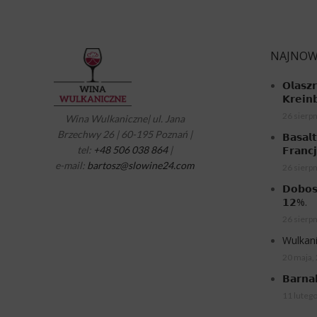
NAJNOW
𝗢𝗹𝗮𝘀𝘇
𝗞𝗿𝗲𝗶𝗻
26 sierpn
Wina Wulkaniczne| ul. Jana
Brzechwy 26 | 60-195 Poznań |
𝗕𝗮𝘀𝗮𝗹
tel:
+48 506 038 864
|
𝗙𝗿𝗮𝗻𝗰
e-mail:
bartosz@slowine24.com
26 sierpn
𝗗𝗼𝗯𝗼𝘀
𝟭𝟮%.
26 sierpn
Wulkani
20 maja,
𝗕𝗮𝗿𝗻𝗮
11 luteg