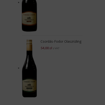
Csordás-Fodor Olaszrizling
54,00
zł
z VAT