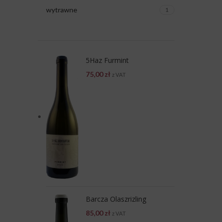
wytrawne
1
5Haz Furmint
75,00
zł
z VAT
Barcza Olaszrizling
85,00
zł
z VAT