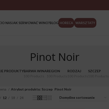
I
O NAS
JAK SERWOWAĆ WINO?
BLOG
HORECA
WARSZTATY
Pinot Noir
IE PRODUKTY
BARWA WINA
REGION
RODZAJ
SZCZEP
s
100 Products
100 Products
100 Products
100 Products
ówna
Atrybut produktu: Szczep
Pinot Noir
12
18
24