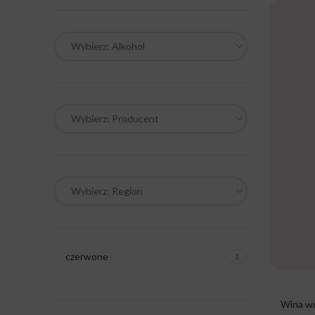
Wybierz: Alkohol
Wybierz: Producent
Wybierz: Region
czerwone
1
Wina wę