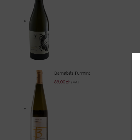
Barnabás Furmint
89,00
zł
z VAT