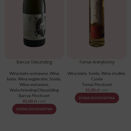
Barcza Olaszrizling
Tornai Aranykönny
Wina białe wytrawne
,
Wina
Wina białe
,
Somlo
,
Wina słodkie
,
białe
,
Wina węgierskie
,
Somlo
,
Cuvée
Wina wytrawne
,
Tornai Pincészet
Welschriesling/Olaszrizling
55,00
zł
z VAT
Barcza Pincészet
DODAJ DO KOSZYKA
85,00
zł
z VAT
DODAJ DO KOSZYKA