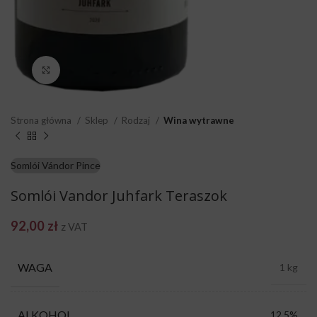
Click to enlarge
Strona główna
Sklep
Rodzaj
Wina wytrawne
Somlói Vándor Pince
Somlói Vandor Juhfark Teraszok
92,00
zł
z VAT
WAGA
1 kg
ALKOHOL
12,5%