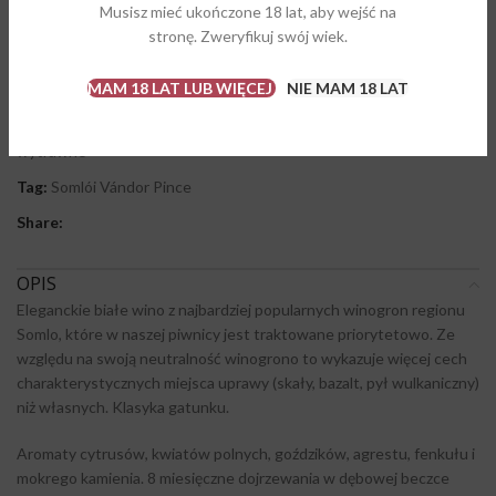
Musisz mieć ukończone 18 lat, aby wejść na
Brak w magazynie
stronę. Zweryfikuj swój wiek.
Porównaj
Dodaj do ulubionych
MAM 18 LAT LUB WIĘCEJ
NIE MAM 18 LAT
Kategorie:
Juhfark
,
Somlo
,
Wina białe
,
Wina węgierskie
,
Wina
wytrawne
Tag:
Somlói Vándor Pince
Share:
OPIS
Eleganckie białe wino z najbardziej popularnych winogron regionu
Somlo, które w naszej piwnicy jest traktowane priorytetowo. Ze
względu na swoją neutralność winogrono to wykazuje więcej cech
charakterystycznych miejsca uprawy (skały, bazalt, pył wulkaniczny)
niż własnych. Klasyka gatunku.
Aromaty cytrusów, kwiatów polnych, goździków, agrestu, fenkułu i
mokrego kamienia. 8 miesięczne dojrzewania w dębowej beczce