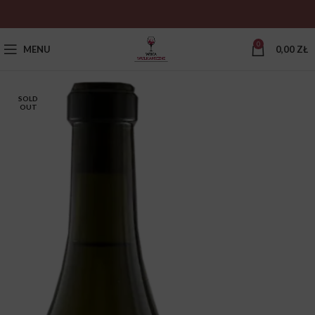
0
MENU
0,00
ZŁ
SOLD
OUT