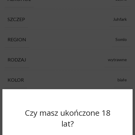
SZCZEP
Juhfark
REGION
Somlo
RODZAJ
wytrawne
KOLOR
białe
PRODUCENT
Somlói Vándor Pince
Czy masz ukończone 18
agrest, goździk, mineralność, owoce
lat?
AROMAT
cytrusowe, wanilia, zioła polne