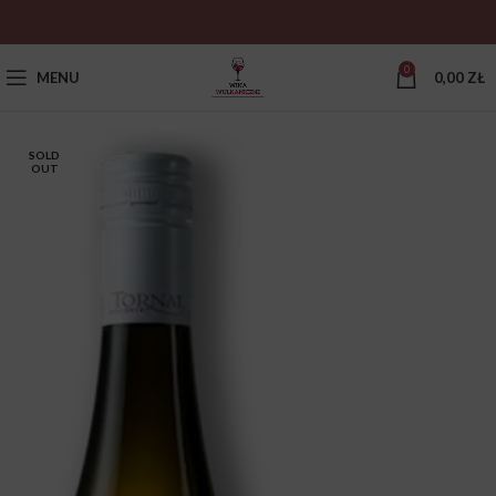
0
MENU
0,00
ZŁ
SOLD
OUT