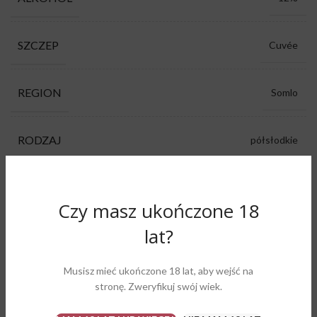
SZCZEP
Cuvée
REGION
Somlo
RODZAJ
półsłodkie
KOLOR
białe
Czy masz ukończone 18
lat?
PRODUCENT
Tornai Pincészet
Musisz mieć ukończone 18 lat, aby wejść na
kwiaty polne, owoce cytrusowe, owoce
AROMAT
stronę. Zweryfikuj swój wiek.
tropikalne