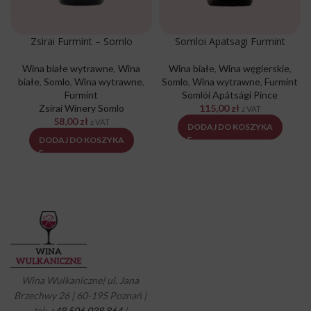
Zsirai Furmint – Somlo
Somloi Apatsagi Furmint
Wina białe wytrawne
,
Wina
Wina białe
,
Wina węgierskie
,
białe
,
Somlo
,
Wina wytrawne
,
Somlo
,
Wina wytrawne
,
Furmint
Furmint
Somlói Apátsági Pince
Zsirai Winery Somlo
115,00
zł
z VAT
58,00
zł
z VAT
DODAJ DO KOSZYKA
DODAJ DO KOSZYKA
Wina Wulkaniczne| ul. Jana
Brzechwy 26 | 60-195 Poznań |
tel:
+48 506 038 864
|