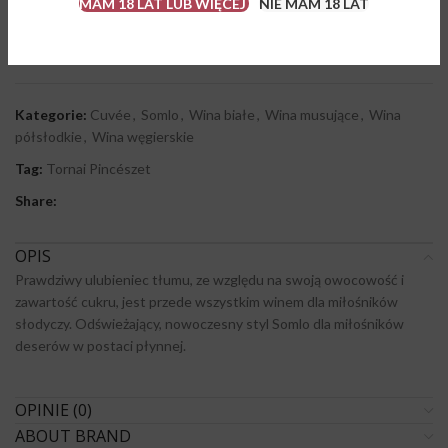
MAM 18 LAT LUB WIĘCEJ
NIE MAM 18 LAT
Brak w magazynie
Porównaj
Dodaj do ulubionych
Kategorie:
Cuvée
,
Somlo
,
Wina białe
,
Wina musujące
,
Wina
półsłodkie
,
Wina węgierskie
Tag:
Tornai Pincészet
Share:
OPIS
Prawdziwy ulubieniec tłumu, ze względu na swoją owocowość i
zawartość cukru, jest przede wszystkim winem dla miłośników
słodyczy. Odświeżający, nowoczesny styl Somlo dla miłośników
deserów w postaci płynnej.
OPINIE (0)
ABOUT BRAND