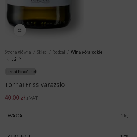
Click to enlarge
Strona główna
Sklep
Rodzaj
Wina półsłodkie
Tornai Pincészet
Tornai Friss Varazslo
40,00
zł
z VAT
WAGA
1 kg
ALKOHOL
12%