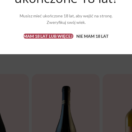
. Myślę, że królowa czerwonych win Madame Pinot Noir, jest bardzo wym
makiem i aromatem. Zatytułowany również „Pinot Noir węgierskich pomys
Musisz mieć ukończone 18 lat, aby wejść na stronę.
t to wino doskonałe. Ten pinot jest taki! Bogaty, elegancki i oszałamiają
Zweryfikuj swój wiek.
 niesamowita. Jest uważany za jeden z najlepszych węgierskich pinotów.
MAM 18 LAT LUB WIĘCEJ
NIE MAM 18 LAT