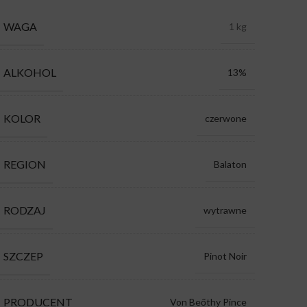
WAGA
1 kg
ALKOHOL
13%
KOLOR
czerwone
REGION
Balaton
RODZAJ
wytrawne
SZCZEP
Pinot Noir
PRODUCENT
Von Beőthy Pince