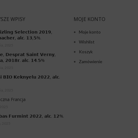
SZE WPISY
MOJE KONTO
𝗶𝘇𝗹𝗶𝗻𝗴 𝗦𝗲𝗹𝗲𝗰𝘁𝗶𝗼𝗻 𝟮𝟬𝟭𝟵,
Moje konto
𝗮𝗰𝗵𝗲𝗿, 𝗮𝗹𝗰. 𝟭𝟯,𝟱%.
Wishlist
ia, 2025
Koszyk
𝗲, 𝗗𝗲𝘀𝗽𝗿𝗮𝘁 𝗦𝗮𝗶𝗻𝘁 𝗩𝗲𝗿𝗻𝘆,
𝗮, 𝟮𝟬𝟭𝟴𝗿. 𝗮𝗹𝗰. 𝟭𝟰.𝟱%
Zamówienie
ia, 2025
𝗶 𝗕𝗜𝗢 𝗞𝗲𝗸𝗻𝘆𝗲𝗹𝘂 𝟮𝟬𝟮𝟮, 𝗮𝗹𝗰.
ia, 2025
czna Francja
 2025
𝗯𝗮𝘀 𝗙𝘂𝗿𝗺𝗶𝗻𝘁 𝟮𝟬𝟮𝟮, 𝗮𝗹𝗰. 𝟭𝟮%.
o, 2025