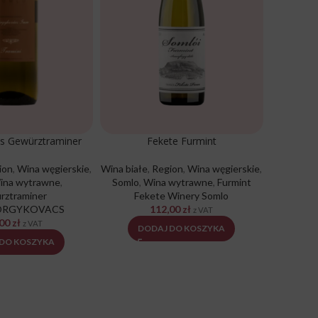
s Gewürztraminer
Fekete Furmint
B
ion
,
Wina węgierskie
,
Wina białe
,
Region
,
Wina węgierskie
,
Wina cz
ina wytrawne
,
Somlo
,
Wina wytrawne
,
Furmint
czerwon
rztraminer
Fekete Winery Somlo
Wina 
YORGYKOVACS
112,00
zł
B
z VAT
,00
zł
z VAT
DODAJ DO KOSZYKA
 DO KOSZYKA
D