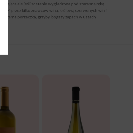
agająca ale jeśli zostanie wygładzona pod staranną ręką
łów” przez kilku znawców wina, królową czerwonych win i
cy. Czarna porzeczka, grzyby, bogaty zapach w ustach