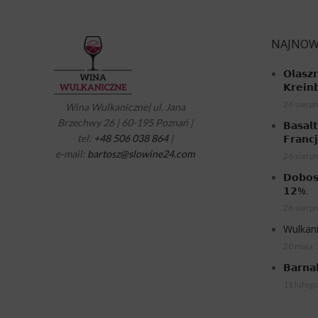
NAJNOW
𝗢𝗹𝗮𝘀𝘇
𝗞𝗿𝗲𝗶𝗻
26 sierpn
Wina Wulkaniczne| ul. Jana
Brzechwy 26 | 60-195 Poznań |
𝗕𝗮𝘀𝗮𝗹
tel:
+48 506 038 864
|
𝗙𝗿𝗮𝗻𝗰
e-mail:
bartosz@slowine24.com
26 sierpn
𝗗𝗼𝗯𝗼𝘀
𝟭𝟮%.
26 sierpn
Wulkani
20 maja,
𝗕𝗮𝗿𝗻𝗮
11 luteg