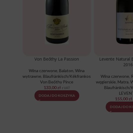
Von Beőthy La Passion
Levente Natural B
2016
Wina czerwone
,
Balaton
,
Wina
wytrawne
,
Blaufränkisch/Kékfrankos
Wina czerwone
,
Von Beőthy Pince
węgierskie
,
Matra
,
W
133,00
zł
Blaufränkisch/
z VAT
LEVEN
DODAJ DO KOSZYKA
155,00
zł
DODAJ DO K