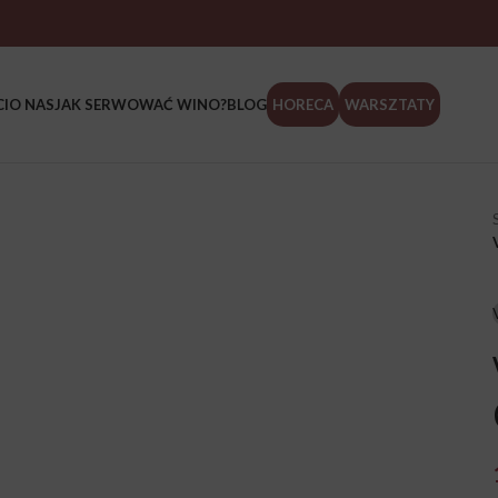
I
O NAS
JAK SERWOWAĆ WINO?
BLOG
HORECA
WARSZTATY