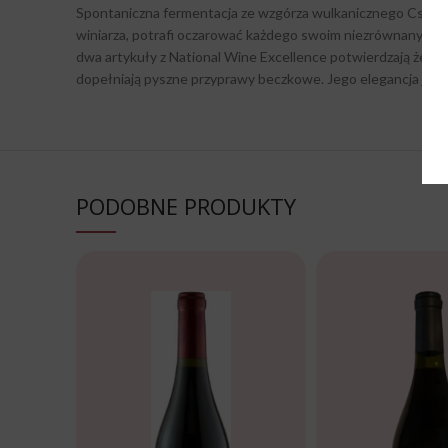
Spontaniczna fermentacja ze wzgórza wulkanicznego Csobánc
winiarza, potrafi oczarować każdego swoim niezrównanym s
dwa artykuły z National Wine Excellence potwierdzają że jes
dopełniają pyszne przyprawy beczkowe. Jego elegancja jest
PODOBNE PRODUKTY