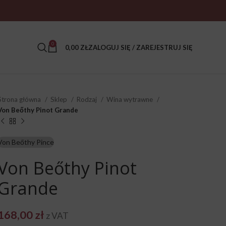
0
0,00
ZŁ
ZALOGUJ SIĘ / ZAREJESTRUJ SIĘ
Strona główna
Sklep
Rodzaj
Wina wytrawne
Von Beőthy Pinot Grande
Von Beőthy Pince
Von Beőthy Pinot
Grande
168,00
zł
z VAT