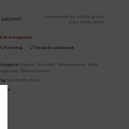
czarna porzeczka, goździk, grzyby
AROMAT
leśne, wiśnia, ziemia
Brak w magazynie
Porównaj
Dodaj do ulubionych
Kategorie:
Balaton
,
Pinot Noir
,
Wina czerwone
,
Wina
węgierskie
,
Wina wytrawne
Tag:
Von Beőthy Pince
Share: