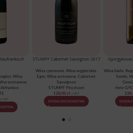
laufrankisch
STUMPF Cabernet Sauvignon 2017
Gyorgykovac
Wina czerwone
,
Wina węgierskie
,
Wina białe
,
Reg
Region
,
Wina
Eger
,
Wina wytrawne
,
Cabernet
Somlo
,
W
ina wytrawne
,
Sauvignon
Gewü
Kékfrankos
STUMPF Pincészet
Imre G
TE
128,00
zł
138
z VAT
z VAT
DODAJ DO KOSZYKA
DODAJ
OSZYKA