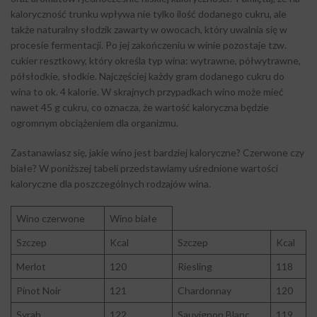
kaloryczność trunku wpływa nie tylko ilość dodanego cukru, ale
także naturalny słodzik zawarty w owocach, który uwalnia się w
procesie fermentacji. Po jej zakończeniu w winie pozostaje tzw.
cukier resztkowy, który określa typ wina: wytrawne, półwytrawne,
półsłodkie, słodkie. Najczęściej każdy gram dodanego cukru do
wina to ok. 4 kalorie. W skrajnych przypadkach wino może mieć
nawet 45 g cukru, co oznacza, że wartość kaloryczna będzie
ogromnym obciążeniem dla organizmu.
Zastanawiasz się, jakie wino jest bardziej kaloryczne? Czerwone czy
białe? W poniższej tabeli przedstawiamy uśrednione wartości
kaloryczne dla poszczególnych rodzajów wina.
Wino czerwone
Wino białe
Szczep
Kcal
Szczep
Kcal
Merlot
120
Riesling
118
Pinot Noir
121
Chardonnay
120
Syrah
122
Sauvignon Blanc
119