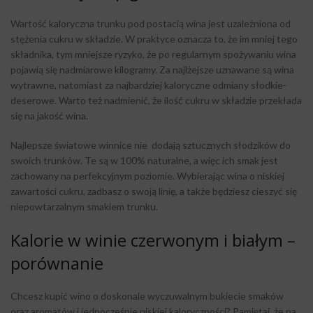
Wartość kaloryczna trunku pod postacią wina jest uzależniona od
stężenia cukru w składzie. W praktyce oznacza to, że im mniej tego
składnika, tym mniejsze ryzyko, że po regularnym spożywaniu wina
pojawią się nadmiarowe kilogramy. Za najlżejsze uznawane są wina
wytrawne, natomiast za najbardziej kaloryczne odmiany słodkie-
deserowe. Warto też nadmienić, że ilość cukru w składzie przekłada
się na jakość wina.
Najlepsze światowe winnice nie dodają sztucznych słodzików do
swoich trunków. Te są w 100% naturalne, a więc ich smak jest
zachowany na perfekcyjnym poziomie. Wybierając wina o niskiej
zawartości cukru, zadbasz o swoją linię, a także będziesz cieszyć się
niepowtarzalnym smakiem trunku.
Kalorie w winie czerwonym i białym –
porównanie
Chcesz kupić wino o doskonale wyczuwalnym bukiecie smaków
oraz aromatów i jednocześnie niskiej kaloryczności? Pamiętaj, że na