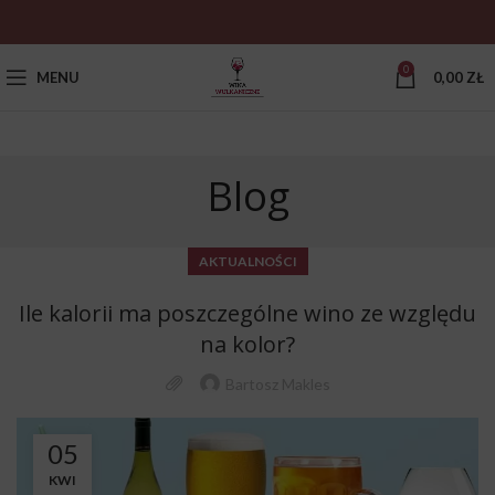
0
MENU
0,00
ZŁ
Blog
AKTUALNOŚCI
Ile kalorii ma poszczególne wino ze względu
na kolor?
Bartosz Makles
05
KWI