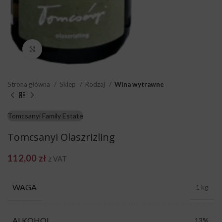
Click to enlarge
Strona główna
Sklep
Rodzaj
Wina wytrawne
Tomcsanyi Family Estate
Tomcsanyi Olaszrizling
112,00
zł
z VAT
WAGA
1 kg
ALKOHOL
13%