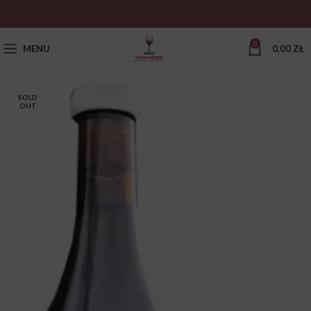
0
MENU
0,00
ZŁ
SOLD
OUT