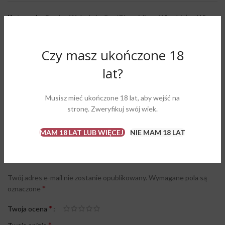
Kategorie:
Somlo
,
Welschriesling/Olaszrizling
,
Wina białe
,
Wina
wytrawne
Tag:
Tomcsanyi Family Estate
Czy masz ukończone 18
Share:
lat?
OPINIE (0)
Musisz mieć ukończone 18 lat, aby wejść na
stronę. Zweryfikuj swój wiek.
Opinie
MAM 18 LAT LUB WIĘCEJ
NIE MAM 18 LAT
Na razie nie ma opinii o produkcie.
Napisz pierwszą opinię o „Tomcsanyi Olaszrizling”
Twój adres e-mail nie zostanie opublikowany.
Wymagane pola są
*
oznaczone
*
Twoja ocena
*