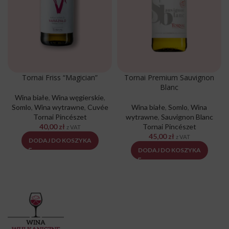
Tornai Friss “Magician”
Tornai Premium Sauvignon
Blanc
Wina białe
,
Wina węgierskie
,
Somlo
,
Wina wytrawne
,
Cuvée
Wina białe
,
Somlo
,
Wina
Tornai Pincészet
wytrawne
,
Sauvignon Blanc
40,00
zł
Tornai Pincészet
z VAT
45,00
zł
z VAT
DODAJ DO KOSZYKA
DODAJ DO KOSZYKA