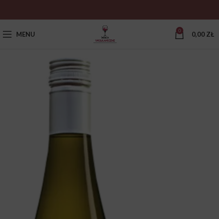
0
MENU
0,00
ZŁ