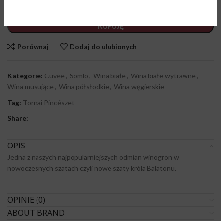
DODAJ DO KOSZYKA
KUPUJĘ
Porównaj
Dodaj do ulubionych
Kategorie:
Cuvée
,
Somlo
,
Wina białe
,
Wina białe wytrawne
,
Wina musujące
,
Wina półsłodkie
,
Wina węgierskie
Tag:
Tornai Pincészet
Share:
OPIS
Jedna z naszych najpopularniejszych odmian winogron w
nowoczesnych szatach czyli nowe szaty króla Balatonu.
OPINIE (0)
ABOUT BRAND