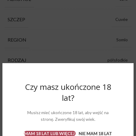
SZCZEP
Cuvée
REGION
Somlo
RODZAJ
półsłodkie
KOLOR
białe
Czy masz ukończone 18
lat?
PRODUCENT
Tornai Pincészet
Musisz mieć ukończone 18 lat, aby wejść na
3 w magazynie
stronę. Zweryfikuj swój wiek.
MAM 18 LAT LUB WIĘCEJ
NIE MAM 18 LAT