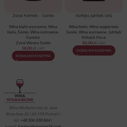
Zsirai Furmint – Somlo
Kofejto Juhfark SAG
Wina białe wytrawne
,
Wina
Wina białe
,
Wina węgierskie
,
białe
,
Somlo
,
Wina wytrawne
,
Somlo
,
Wina wytrawne
,
Juhfark
Furmint
Kőfejtő Pince
Zsirai Winery Somlo
82,00
zł
z VAT
58,00
zł
z VAT
DODAJ DO KOSZYKA
DODAJ DO KOSZYKA
Wina Wulkaniczne| ul. Jana
Brzechwy 26 | 60-195 Poznań |
tel:
+48 506 038 864
|
e-mail:
bartosz@slowine24.com