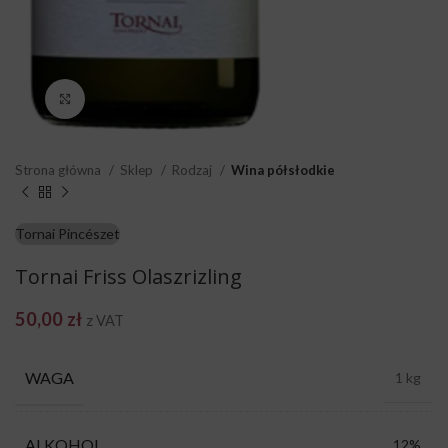
Click to enlarge
Strona główna
Sklep
Rodzaj
Wina półsłodkie
Tornai Pincészet
Tornai Friss Olaszrizling
50,00
zł
z VAT
WAGA
1 kg
ALKOHOL
12%