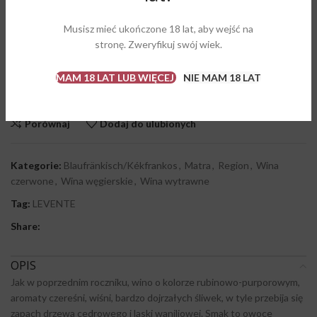
9 w magazynie
Musisz mieć ukończone 18 lat, aby wejść na
stronę. Zweryfikuj swój wiek.
DODAJ DO KOSZYKA
MAM 18 LAT LUB WIĘCEJ
NIE MAM 18 LAT
KUPUJĘ
Porównaj
Dodaj do ulubionych
Kategorie:
Blaufränkisch/Kékfrankos
,
Matra
,
Region
,
Wina
czerwone
,
Wina węgierskie
,
Wina wytrawne
Tag:
LEVENTE
Share:
OPIS
Jak w poprzednim roczniku, wino o kolorze rubinowo-purporowym,
aromaty czereśni, wiśni, bardzo dojrzałych śliwek, w tyle przebija się
zapach drzewa cedrowego i laski waniliowej. Smak to owoce