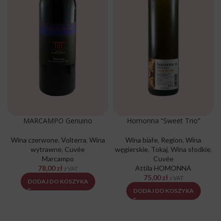
MARCAMPO Genuino
Homonna “Sweet Trio”
Wina czerwone
,
Volterra
,
Wina
Wina białe
,
Region
,
Wina
wytrawne
,
Cuvée
węgierskie
,
Tokaj
,
Wina słodkie
,
Marcampo
Cuvée
78,00
zł
Attila HOMONNA
z VAT
75,00
zł
z VAT
DODAJ DO KOSZYKA
DODAJ DO KOSZYKA