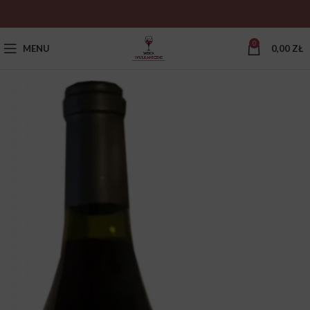
0
MENU
0,00
ZŁ