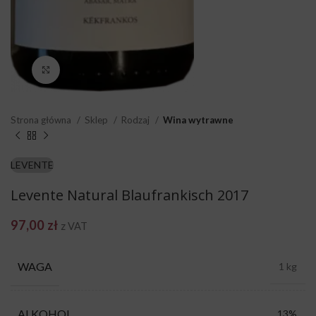
Click to enlarge
Strona główna
Sklep
Rodzaj
Wina wytrawne
LEVENTE
Levente Natural Blaufrankisch 2017
97,00
zł
z VAT
WAGA
1 kg
ALKOHOL
13%