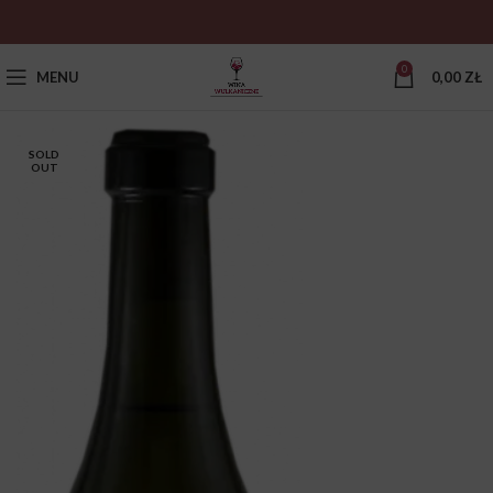
0
MENU
0,00
ZŁ
SOLD
OUT