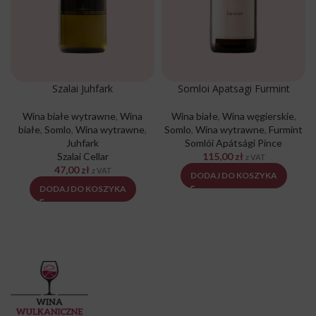
Szalai Juhfark
Somloi Apatsagi Furmint
Wina białe wytrawne
,
Wina
Wina białe
,
Wina węgierskie
,
białe
,
Somlo
,
Wina wytrawne
,
Somlo
,
Wina wytrawne
,
Furmint
Juhfark
Somlói Apátsági Pince
Szalai Cellar
115,00
zł
z VAT
47,00
zł
z VAT
DODAJ DO KOSZYKA
DODAJ DO KOSZYKA