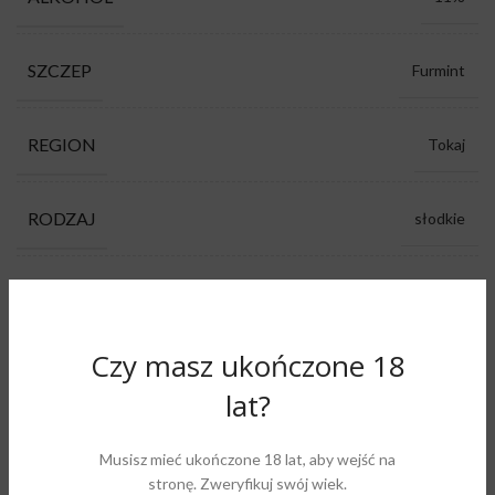
SZCZEP
Furmint
REGION
Tokaj
RODZAJ
słodkie
KOLOR
białe
Czy masz ukończone 18
PRODUCENT
Attila HOMONNA
lat?
kwiaty polne, migdały, mineralność, owoce
AROMAT
cytrusowe, siano
Musisz mieć ukończone 18 lat, aby wejść na
stronę. Zweryfikuj swój wiek.