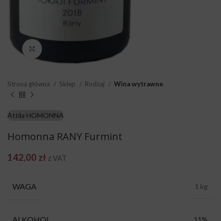
Click to enlarge
Strona główna
Sklep
Rodzaj
Wina wytrawne
Attila HOMONNA
Homonna RANY Furmint
142,00
zł
z VAT
WAGA
1 kg
ALKOHOL
11%