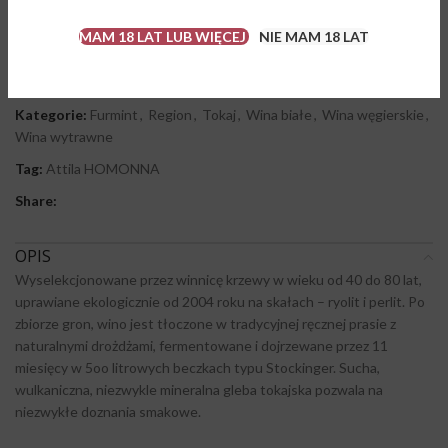
Brak w magazynie
MAM 18 LAT LUB WIĘCEJ
NIE MAM 18 LAT
Porównaj
Dodaj do ulubionych
Kategorie:
Furmint
,
Region
,
Tokaj
,
Wina białe
,
Wina węgierskie
,
Wina wytrawne
Tag:
Attila HOMONNA
Share:
OPIS
Wyselekcjonowane przez winnicę krzewy w wieku od 40 do 80 lat,
uprawiane ekologicznie od 2004 roku na skałach – ryolit i perlit. Po
zbiorze gron, wino jest tłoczone w tradycyjnej ręcznej prasie z
naturalnymi drożdżami, fermentowane i dojrzewane przez 11
miesięcy w 5oo litrowych beczkach typu Stockinger. Sucha,
wulkaniczna, niezwykle mineralna gleba tokajska pozwala na
niezwykłe doznania smakowe.