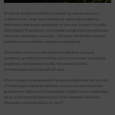
W ofercie dla klientów HoReCa pojawił się mały producent z
wulkanu Somlo. Jego wina od wielu lat zdobywają medale na
światowych imprezach winiarskich, w tym roku furmint z rocznika
2019 zdobył 95 punktów i złoty medal na najbardziej prestiżowym
konkursie winiarskim na świecie – Decanter World Wine Awards.
Dodatkowe wyróżnienie w kategorii cena/jakość.
Złoty kolor, aromaty i smaki dojrzałych jabłek ze szczyptą
cynamonu, gruszki, plaster miodu, owoce cytrusowe z przewagą
grejpfruta, kandyzowana morela, słonawa końcówka
potwierdzająca dużą mineralność wina.
W notce degustacyjnej panelu Decantera znajdziemy taki oto opis
„Promieniujące dojrzałym jabłkiem, suszoną morelą, kompotem
gruszkowym i pikantnymi przyprawami, podbite przez rozpływający
się w ustach posmak kwasowości i słony charakter mineralny.
Wspaniały stosunek jakości do ceny!”