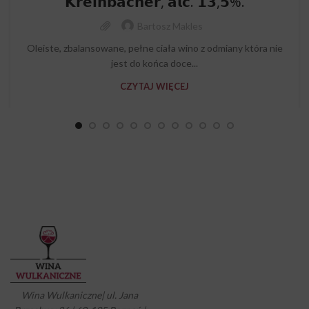
𝗞𝗿𝗲𝗶𝗻𝗯𝗮𝗰𝗵𝗲𝗿, 𝗮𝗹𝗰. 𝟭𝟯,𝟱%.
Bartosz Makles
Oleiste, zbalansowane, pełne ciała wino z odmiany która nie
jest do końca doce...
CZYTAJ WIĘCEJ
Wina Wulkaniczne| ul. Jana