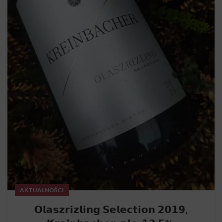
AKTUALNOŚCI
𝗢𝗹𝗮𝘀𝘇𝗿𝗶𝘇𝗹𝗶𝗻𝗴 𝗦𝗲𝗹𝗲𝗰𝘁𝗶𝗼𝗻 𝟮𝟬𝟭𝟵,