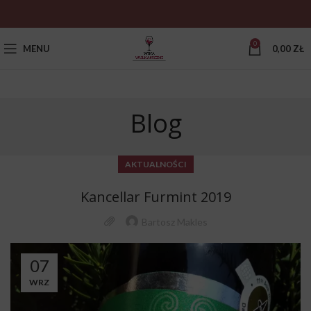
0
MENU
0,00
ZŁ
Blog
AKTUALNOŚCI
Kancellar Furmint 2019
Bartosz Makles
07
WRZ